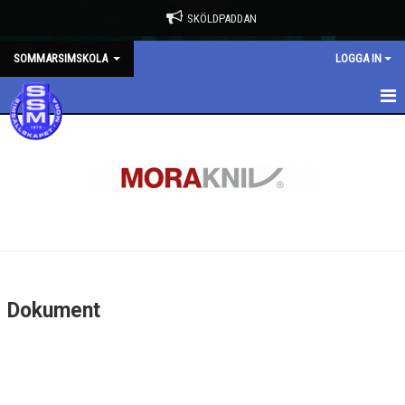
SKÖLDPADDAN
SOMMARSIMSKOLA
LOGGA IN
HEM
NYHETER
DOKUMENT
BILDGALLERI
KONTAKT
Dokument