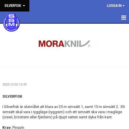
SILVERFISK
LOGGA IN
HEM
NYHETER
KALENDER
MEDLEMMAR
BILDGALLERI
2022-12-02 14:39
DOKUMENT
SILVERFISK
KONTAKT
I Silverfisk är slutmålet att klara av 25 m simsätt 1, samt 15 m simsätt 2. Ett
simsätt skal vara i ryggläge (ryggsim) och ett simsätt ska vara i magläge
(crawl, bröstsim eller fjärilsim) på djupt vatten samt dyka från kant
Krav
: Pingvin